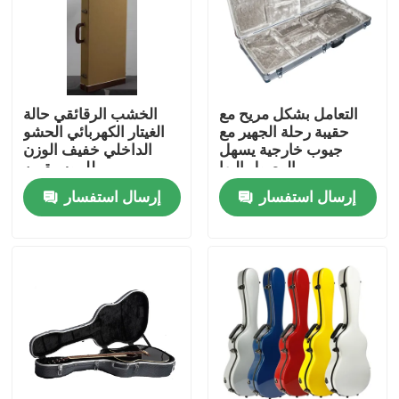
المنتجات
أشرطة فيديو
التعامل بشكل مريح مع
الخشب الرقائقي حالة
حقيبة رحلة الجهير مع
الغيتار الكهربائي الحشو
جيوب خارجية يسهل
الداخلي خفيف الوزن
حالة رف الغيتار
الوصول إليها
للموسيقيين
إرسال استفسار
إرسال استفسار
حالة الرف الضحلة
حالة رف الرحلة
حالة جبل الرف
حقيبة رف 19 بوصة