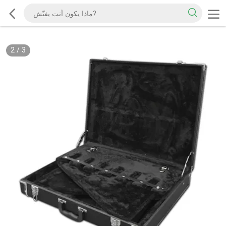
2
/
3