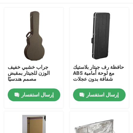
حافظة رف جيتار بلاستيك
جراب خشبي خفيف
ABS مع لوحة أمامية
الوزن للجيتار بمقبض
شفافة بدون عجلات
مصمم هندسيًا
منزل
إرسال استفسار
إرسال استفسار
حول بنا
إتصال