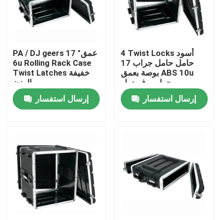
المنتجات
4 Twist Locks أسود
PA / DJ geers 17 "عمق
أشرطة فيديو
حامل حامل جراب 17
6u Rolling Rack Case
بوصة بعمق ABS 10u
Twist Latches خفيفة
جراب رف دوار
الوزن
حالة رف الغيتار
إرسال استفسار
إرسال استفسار
حالة الرف الضحلة
حالة رف الرحلة
حالة جبل الرف
حقيبة رف 19 بوصة