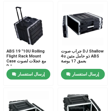
جراب صوت DJ Shallow
ABS 19 "10U Rolling
4u ذو حامل متين ABS
Flight Rack Mount
بعمق 17 بوصة
Case مع عجلات لصوت
DJ
إرسال استفسار
إرسال استفسار
منزل
حول بنا
إتصال