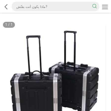
1
/
1